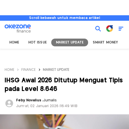
Scroll kebawah untuk membaca artikel
HOME
HOT ISSUE
MARKET UPDATE
SMART MONEY
I
HOME
FINANCE
MARKET UPDATE
IHSG Awal 2026 Ditutup Menguat Tipis
pada Level 8.646
Feby Novalius
,
Jurnalis
Jum'at, 02 Januari 2026 |16:49 WIB