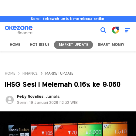
Scroll kebawah untuk membaca artikel
HOME
HOT ISSUE
MARKET UPDATE
SMART MONEY
I
HOME
FINANCE
MARKET UPDATE
IHSG Sesi I Melemah 0,16% ke 9.060
Feby Novalius
,
Jurnalis
Senin, 19 Januari 2026 |12:32 WIB