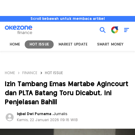
Scroll kebawah untuk membaca artikel
HOME
HOT ISSUE
MARKET UPDATE
SMART MONEY
I
HOME
FINANCE
HOT ISSUE
Izin Tambang Emas Martabe Agincourt
dan PLTA Batang Toru Dicabut, Ini
Penjelasan Bahlil
Iqbal Dwi Purnama
,
Jurnalis
Kamis, 22 Januari 2026 |19:18 WIB