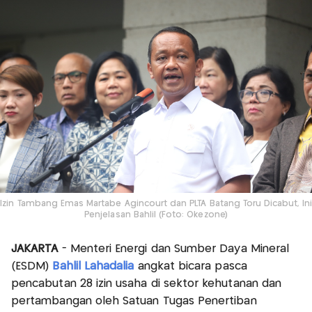
Izin Tambang Emas Martabe Agincourt dan PLTA Batang Toru Dicabut, Ini
Penjelasan Bahlil (Foto: Okezone)
JAKARTA
- Menteri Energi dan Sumber Daya Mineral
(ESDM)
Bahlil Lahadalia
angkat bicara pasca
pencabutan 28 izin usaha di sektor kehutanan dan
pertambangan oleh Satuan Tugas Penertiban