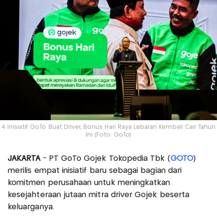
4 Inisiatif GoTo Buat Driver, Bonus Hari Raya Lebaran Kembali Cair Tahun
Ini (Foto: GoTo)
JAKARTA
- PT GoTo Gojek Tokopedia Tbk (
GOTO
)
merilis empat inisiatif baru sebagai bagian dari
komitmen perusahaan untuk meningkatkan
kesejahteraan jutaan mitra driver Gojek beserta
keluarganya.