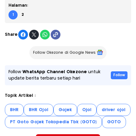
Halaman:
1
2
Share
Follow Okezone di Google News
Follow
WhatsApp Channel Okezone
untuk
Follow
update berita terbaru setiap hari
Topik Artikel :
BHR
BHR Ojol
Gojek
Ojol
driver ojol
PT Goto Gojek Tokopedia Tbk (GOTO)
GOTO