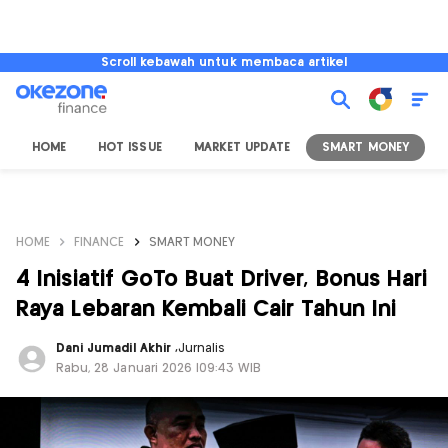
Scroll kebawah untuk membaca artikel
HOME
HOT ISSUE
MARKET UPDATE
SMART MONEY
I
HOME
FINANCE
SMART MONEY
4 Inisiatif GoTo Buat Driver, Bonus Hari
Raya Lebaran Kembali Cair Tahun Ini
Dani Jumadil Akhir
,
Jurnalis
Rabu, 28 Januari 2026 |09:43 WIB