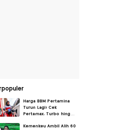
rpopuler
Harga BBM Pertamina
Turun Lagi! Cek
Pertamax, Turbo hingga
Pertalite Hari Ini 6
Kemenkeu Ambil Alih 60
Agustus 2026