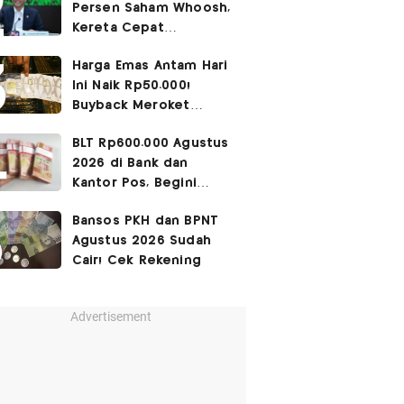
Persen Saham Whoosh,
Kereta Cepat
Diperpanjang hingga
Harga Emas Antam Hari
Surabaya
Ini Naik Rp50.000!
Buyback Meroket
Rp90.000
BLT Rp600.000 Agustus
2026 di Bank dan
Kantor Pos, Begini
Caranya
Bansos PKH dan BPNT
Agustus 2026 Sudah
Cair! Cek Rekening
Advertisement