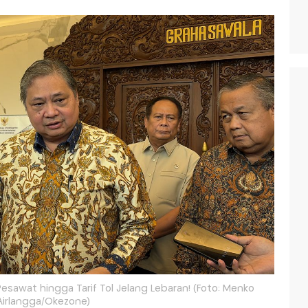
 Pesawat hingga Tarif Tol Jelang Lebaran! (Foto: Menko
Airlangga/Okezone)