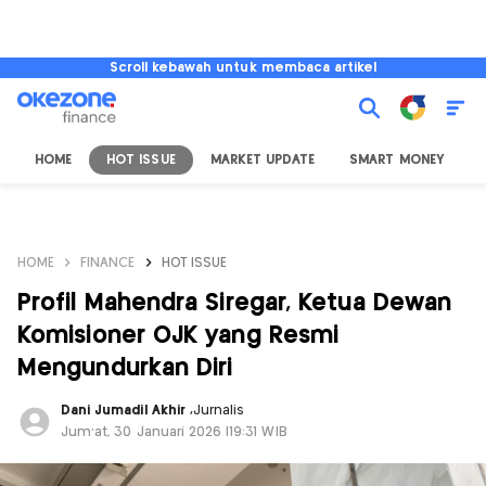
Scroll kebawah untuk membaca artikel
HOME
HOT ISSUE
MARKET UPDATE
SMART MONEY
I
HOME
FINANCE
HOT ISSUE
Profil Mahendra Siregar, Ketua Dewan
Komisioner OJK yang Resmi
Mengundurkan Diri
Dani Jumadil Akhir
,
Jurnalis
Jum'at, 30 Januari 2026 |19:31 WIB