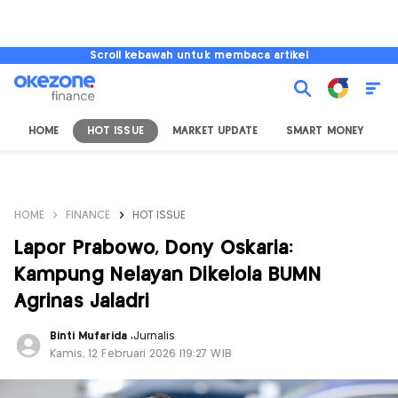
Scroll kebawah untuk membaca artikel
HOME
HOT ISSUE
MARKET UPDATE
SMART MONEY
I
HOME
FINANCE
HOT ISSUE
Lapor Prabowo, Dony Oskaria:
Kampung Nelayan Dikelola BUMN
Agrinas Jaladri
Binti Mufarida
,
Jurnalis
Kamis, 12 Februari 2026 |19:27 WIB