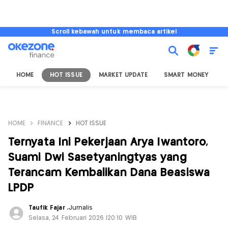
Scroll kebawah untuk membaca artikel
HOME
HOT ISSUE
MARKET UPDATE
SMART MONEY
I
HOME
FINANCE
HOT ISSUE
Ternyata Ini Pekerjaan Arya Iwantoro,
Suami Dwi Sasetyaningtyas yang
Terancam Kembalikan Dana Beasiswa
LPDP
Taufik Fajar
,
Jurnalis
Selasa, 24 Februari 2026 |20:10 WIB