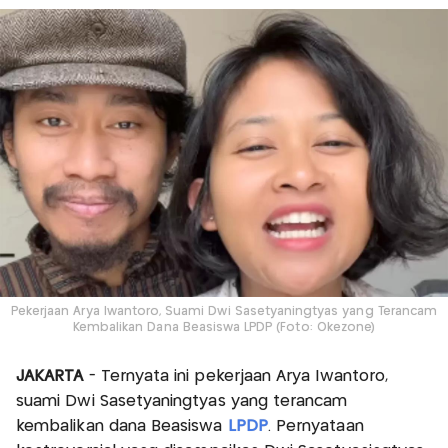
Pekerjaan Arya Iwantoro, Suami Dwi Sasetyaningtyas yang Terancam
Kembalikan Dana Beasiswa LPDP (Foto: Okezone)
JAKARTA
- Ternyata ini pekerjaan Arya Iwantoro,
suami Dwi Sasetyaningtyas yang terancam
kembalikan dana Beasiswa
LPDP
. Pernyataan