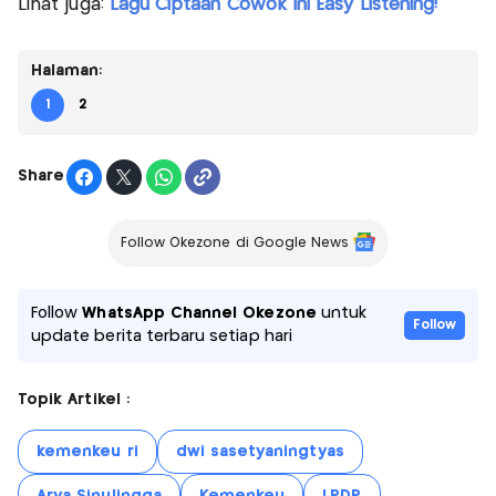
Lihat juga:
Lagu Ciptaan Cowok Ini Easy Listening!
Halaman:
1
2
Share
Follow Okezone di Google News
Follow
WhatsApp Channel Okezone
untuk
Follow
update berita terbaru setiap hari
Topik Artikel :
kemenkeu ri
dwi sasetyaningtyas
Arya Sinulingga
Kemenkeu
LPDP