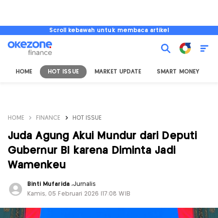
Scroll kebawah untuk membaca artikel
HOME
HOT ISSUE
MARKET UPDATE
SMART MONEY
I
HOME
FINANCE
HOT ISSUE
Juda Agung Akui Mundur dari Deputi
Gubernur BI karena Diminta Jadi
Wamenkeu
Binti Mufarida
,
Jurnalis
Kamis, 05 Februari 2026 |17:08 WIB