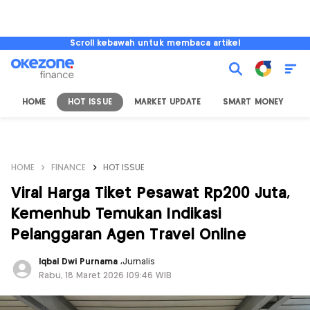
Scroll kebawah untuk membaca artikel
HOME
HOT ISSUE
MARKET UPDATE
SMART MONEY
I
HOME
FINANCE
HOT ISSUE
Viral Harga Tiket Pesawat Rp200 Juta,
Kemenhub Temukan Indikasi
Pelanggaran Agen Travel Online
Iqbal Dwi Purnama
,
Jurnalis
Rabu, 18 Maret 2026 |09:46 WIB