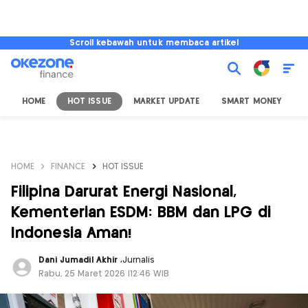
Scroll kebawah untuk membaca artikel
HOME
HOT ISSUE
MARKET UPDATE
SMART MONEY
I
HOME
FINANCE
HOT ISSUE
Filipina Darurat Energi Nasional,
Kementerian ESDM: BBM dan LPG di
Indonesia Aman!
Dani Jumadil Akhir
,
Jurnalis
Rabu, 25 Maret 2026 |12:46 WIB