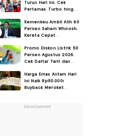
Turun Hari Ini, Cek
Pertamax, Turbo hingga
Pertalite 7 Agustus
Kemenkeu Ambil Alih 60
2026
Persen Saham Whoosh,
Kereta Cepat
Diperpanjang hingga
Promo Diskon Listrik 50
Surabaya
Persen Agustus 2026,
Cek Daftar Tarif dan
Syaratnya
Harga Emas Antam Hari
Ini Naik Rp50.000!
Buyback Meroket
Rp90.000
Advertisement