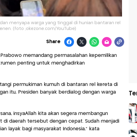
dan menyapa warga yang tinggal di hunian bantaran rel
enen. (foto ;okezone.com/YouTube)
Share
i, Prabowo memandang permasalahan kepemilikan
nstrumen penting untuk menghadirkan
angi permukiman kumuh di bantaran rel kereta di
ngan itu, Presiden banyak berdialog dengan warga
Te
 sana, insyaAllah kita akan segera membangun
t di daerah tersebut dengan cepat. Sudah menjadi
an layak bagi masyarakat Indonesia," kata