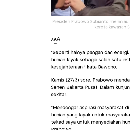
Presiden Prabowo Subianto meninjau 
kereta kawasan S
A
A
A
"Seperti halnya pangan dan energ
hunian layak sebagai salah satu i
kesejahteraan," kata Bawono.
Kamis (27/3) sore, Prabowo mendat
Senen, Jakarta Pusat. Dalam kunju
sekitar.
"Mendengar aspirasi masyarakat di
hunian yang layak untuk masyaraka
tekad saya untuk menyediakan huni
Prabowo.