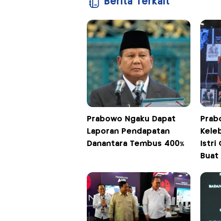
Berita Terkait
Prabowo Ngaku Dapat
Prab
Laporan Pendapatan
Keleb
Danantara Tembus 400%
Istri
Buat