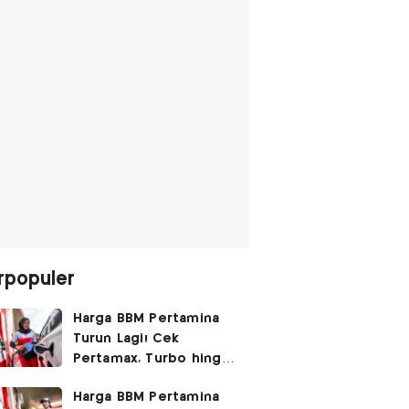
rpopuler
Harga BBM Pertamina
Turun Lagi! Cek
Pertamax, Turbo hingga
Pertalite Hari Ini 6
Harga BBM Pertamina
Agustus 2026