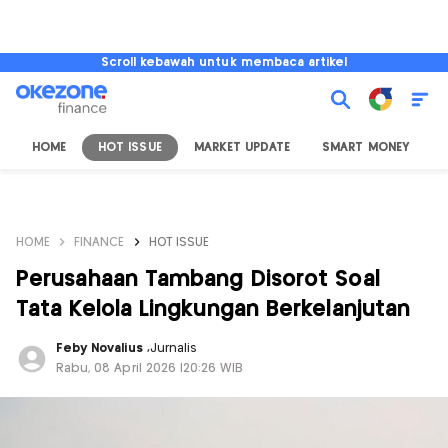
Scroll kebawah untuk membaca artikel
HOME
HOT ISSUE
MARKET UPDATE
SMART MONEY
I
HOME
FINANCE
HOT ISSUE
Perusahaan Tambang Disorot Soal
Tata Kelola Lingkungan Berkelanjutan
Feby Novalius
,
Jurnalis
Rabu, 08 April 2026 |20:26 WIB