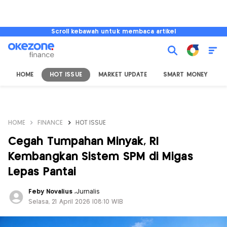
Scroll kebawah untuk membaca artikel
HOME
HOT ISSUE
MARKET UPDATE
SMART MONEY
I
HOME
FINANCE
HOT ISSUE
Cegah Tumpahan Minyak, RI
Kembangkan Sistem SPM di Migas
Lepas Pantai
Feby Novalius
,
Jurnalis
Selasa, 21 April 2026 |08:10 WIB