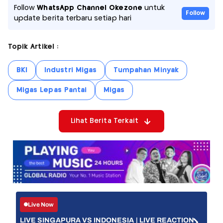
Follow
WhatsApp Channel Okezone
untuk
Follow
update berita terbaru setiap hari
Topik Artikel :
BKI
Industri Migas
Tumpahan Minyak
Migas Lepas Pantai
Migas
Lihat Berita Terkait
Live Now
LIVE SINGAPURA VS INDONESIA | LIVE REACTION