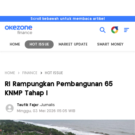
Scroll kebawah untuk membaca artikel
HOME
HOT ISSUE
MARKET UPDATE
SMART MONEY
I
HOME
FINANCE
HOT ISSUE
RI Rampungkan Pembangunan 65
KNMP Tahap I
Taufik Fajar
,
Jurnalis
Minggu, 03 Mei 2026 |15:05 WIB