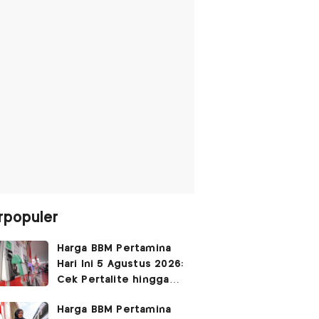
rpopuler
Harga BBM Pertamina
Hari Ini 5 Agustus 2026:
Cek Pertalite hingga
Pertamax, Ada yang
Harga BBM Pertamina
Turun