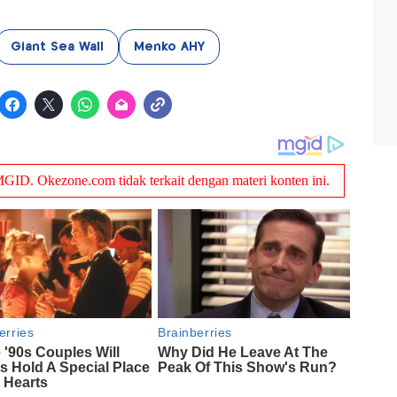
Giant Sea Wall
Menko AHY