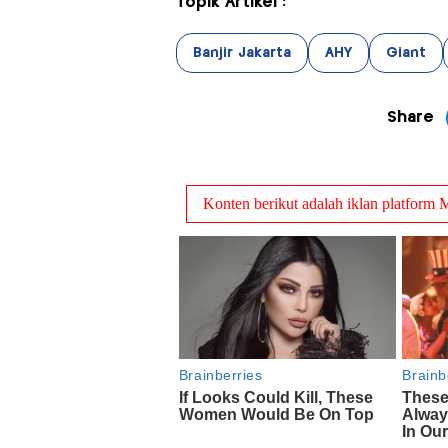
Topik Artikel :
Banjir Jakarta
AHY
Giant
Share