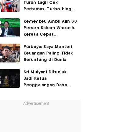
Turun Lagi! Cek
Pertamax, Turbo hingga
Pertalite Hari Ini 6
Kemenkeu Ambil Alih 60
Agustus 2026
Persen Saham Whoosh,
Kereta Cepat
Diperpanjang hingga
Purbaya: Saya Menteri
Surabaya
Keuangan Paling Tidak
Beruntung di Dunia
Sri Mulyani Ditunjuk
Jadi Ketua
Penggalangan Dana
untuk Negara Miskisn
Advertisement