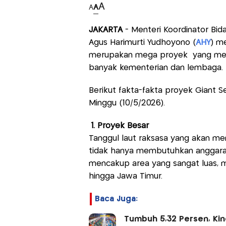
A
A
A
JAKARTA
- Menteri Koordinator Bid
Agus Harimurti Yudhoyono (
AHY
) m
merupakan mega proyek yang memb
banyak kementerian dan lembaga.
Berikut fakta-fakta proyek Giant 
Minggu (10/5/2026).
1. Proyek Besar
Tanggul laut raksasa yang akan me
tidak hanya membutuhkan anggaran 
mencakup area yang sangat luas, mu
hingga Jawa Timur.
Baca Juga:
Tumbuh 5,32 Persen, Kin