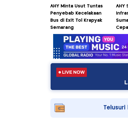
AHY Minta Usut Tuntas
AHY 
Penyebab Kecelakaan
Infr
Bus di Exit Tol Krapyak
Suma
Semarang
Cepat
LIVE NOW
L
Telusuri