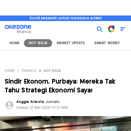
Scroll kebawah untuk membaca artikel
HOME
HOT ISSUE
MARKET UPDATE
SMART MONEY
I
HOME
FINANCE
HOT ISSUE
Sindir Ekonom, Purbaya: Mereka Tak
Tahu Strategi Ekonomi Saya!
Anggie Ariesta
,
Jurnalis
Selasa, 12 Mei 2026 |17:12 WIB