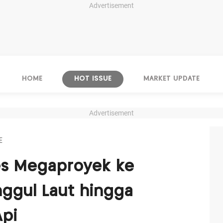
Advertisement
HOME
HOT ISSUE
MARKET UPDATE
Advertisement
E
es Megaproyek ke
nggul Laut hingga
Api