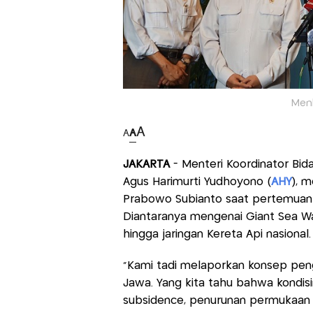
Menk
A
A
A
JAKARTA
- Menteri Koordinator Bid
Agus Harimurti Yudhoyono (
AHY
), 
Prabowo Subianto saat pertemuan di
Diantaranya mengenai Giant Sea Wal
hingga jaringan Kereta Api nasional.
"Kami tadi melaporkan konsep pen
Jawa. Yang kita tahu bahwa kondisin
subsidence, penurunan permukaan t