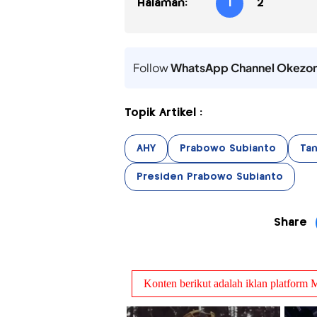
Halaman:
1
2
Follow
WhatsApp Channel Okezo
Topik Artikel :
AHY
Prabowo Subianto
Tan
Presiden Prabowo Subianto
Share