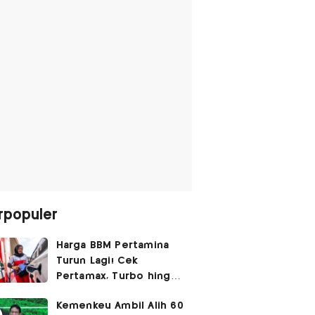
rpopuler
Harga BBM Pertamina
Turun Lagi! Cek
Pertamax, Turbo hingga
Pertalite Hari Ini 6
Kemenkeu Ambil Alih 60
Agustus 2026