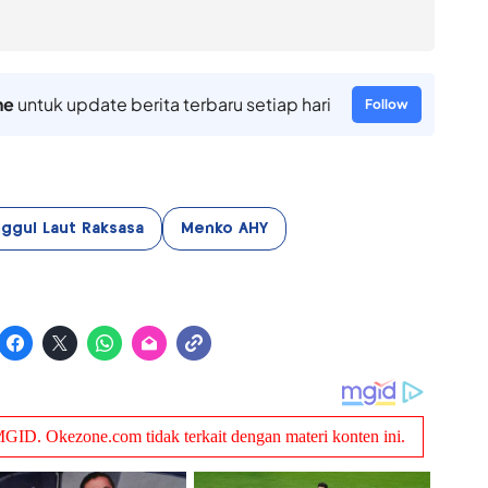
ne
untuk update berita terbaru setiap hari
Follow
ggul Laut Raksasa
Menko AHY