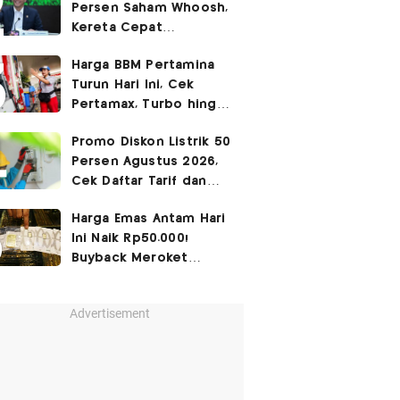
Persen Saham Whoosh,
Kereta Cepat
Diperpanjang hingga
Harga BBM Pertamina
Surabaya
Turun Hari Ini, Cek
Pertamax, Turbo hingga
Pertalite 7 Agustus
Promo Diskon Listrik 50
2026
Persen Agustus 2026,
Cek Daftar Tarif dan
Syaratnya
Harga Emas Antam Hari
Ini Naik Rp50.000!
Buyback Meroket
Rp90.000
Advertisement