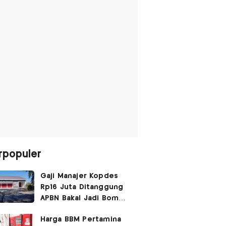
rpopuler
Gaji Manajer Kopdes
Rp16 Juta Ditanggung
APBN Bakal Jadi Bom
Waktu
Harga BBM Pertamina