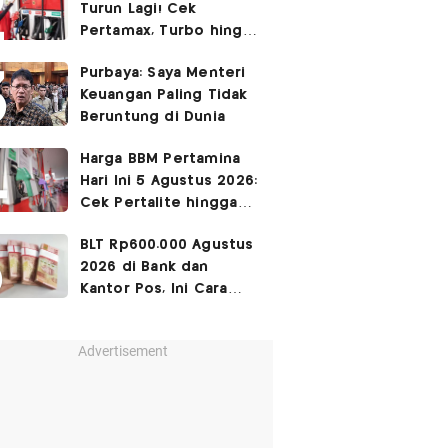
Turun Lagi! Cek
Pertamax, Turbo hingga
Pertalite Hari Ini 4
Purbaya: Saya Menteri
Agustus 2026
Keuangan Paling Tidak
Beruntung di Dunia
Harga BBM Pertamina
Hari Ini 5 Agustus 2026:
Cek Pertalite hingga
Pertamax, Ada yang
BLT Rp600.000 Agustus
Turun
2026 di Bank dan
Kantor Pos, Ini Cara
Cairkannya
Advertisement