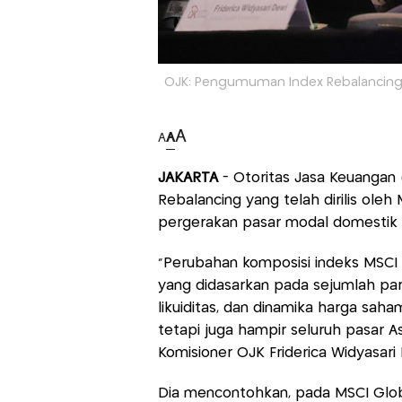
OJK: Pengumuman Index Rebalancing
A
A
A
JAKARTA
- Otoritas Jasa Keuangan 
Rebalancing yang telah dirilis ole
pergerakan pasar modal domesti
"Perubahan komposisi indeks MSCI
yang didasarkan pada sejumlah param
likuiditas, dan dinamika harga saham
tetapi juga hampir seluruh pasar As
Komisioner OJK Friderica Widyasari 
Dia mencontohkan, pada MSCI Glob