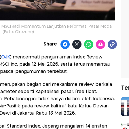
 MSCI Jadi Momentum Lanjutkan Reformasi Pasar Modal
(Foto: Okezone)
Share
(
OJK
) mencermati pengumuman Index Review
h MSCI Inc. pada 12 Mei 2026, serta terus memantau
k pasca-pengumuman tersebut.
 merupakan bagian dari mekanisme review berkala
Te
eter seperti kapitalisasi pasar, free float,
. Rebalancing ini tidak hanya dialami oleh Indonesia,
ia-Pasifik pada review kali ini,” kata Ketua Dewan
Dewi di Jakarta, Rabu 13 Mei 2026.
al Standard Index, Jepang mengalami 14 emiten