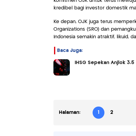
komitmen OJK untuk terus mewujud
kredibel bagi investor domestik ma
Ke depan, OJK juga terus memperku
Organizations (SRO) dan pemangk
Indonesia semakin atraktif, likuid, 
Baca Juga:
IHSG Sepekan Anjlok 3,5
Halaman:
1
2