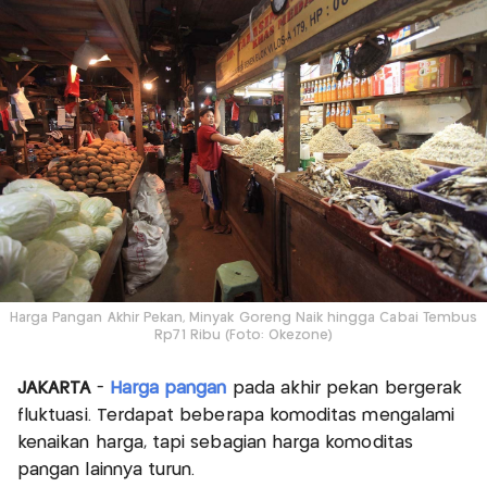
Harga Pangan Akhir Pekan, Minyak Goreng Naik hingga Cabai Tembus
Rp71 Ribu (Foto: Okezone)
JAKARTA
-
Harga pangan
pada akhir pekan bergerak
fluktuasi. Terdapat beberapa komoditas mengalami
kenaikan harga, tapi sebagian harga komoditas
pangan lainnya turun.