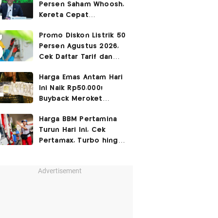
Persen Saham Whoosh,
Kereta Cepat
Diperpanjang hingga
Promo Diskon Listrik 50
Surabaya
Persen Agustus 2026,
Cek Daftar Tarif dan
Syaratnya
Harga Emas Antam Hari
Ini Naik Rp50.000!
Buyback Meroket
Rp90.000
Harga BBM Pertamina
Turun Hari Ini, Cek
Pertamax, Turbo hingga
Pertalite 7 Agustus
2026
Advertisement