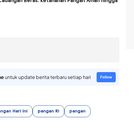
 Cadangan Beras, Ketahanan Pangan Aman hingga
ne
untuk update berita terbaru setiap hari
Follow
ngan Hari Ini
pangan RI
pangan