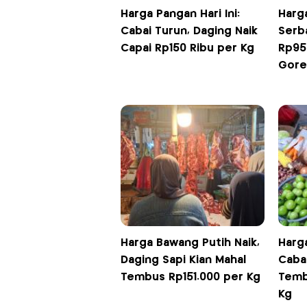
Harga Pangan Hari Ini:
Harga
Cabai Turun, Daging Naik
Serba
Capai Rp150 Ribu per Kg
Rp95
Gore
Harga Bawang Putih Naik,
Harga
Daging Sapi Kian Mahal
Cabai
Tembus Rp151.000 per Kg
Temb
Kg