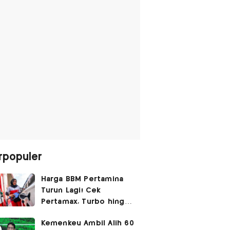
rpopuler
Harga BBM Pertamina
Turun Lagi! Cek
Pertamax, Turbo hingga
Pertalite Hari Ini 6
Kemenkeu Ambil Alih 60
Agustus 2026