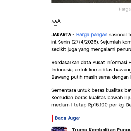
Harga
A
A
A
JAKARTA
-
Harga pangan
nasional 
ini, Senin (27/4/2026). Sejumlah k
sedikit juga yang mengalami penur
Berdasarkan data Pusat Informasi H
Indonesia, untuk komoditas bawang
Bawang putih masih sama dengan h
Sementara untuk beras kualitas ba
Kemudian beras kualitas bawah II ju
medium I tetap Rp16.100 per kg. Be
Baca Juga:
Trump Kembalikan Punguta