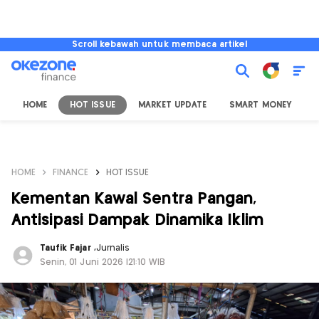
Scroll kebawah untuk membaca artikel
HOME
HOT ISSUE
MARKET UPDATE
SMART MONEY
I
HOME
FINANCE
HOT ISSUE
Kementan Kawal Sentra Pangan,
Antisipasi Dampak Dinamika Iklim
Taufik Fajar
,
Jurnalis
Senin, 01 Juni 2026 |21:10 WIB