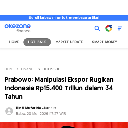
Scroll kebawah untuk membaca artikel
HOME
HOT ISSUE
MARKET UPDATE
SMART MONEY
I
HOME
FINANCE
HOT ISSUE
Prabowo: Manipulasi Ekspor Rugikan
Indonesia Rp15.400 Triliun dalam 34
Tahun
Binti Mufarida
,
Jurnalis
Rabu, 20 Mei 2026 |17:37 WIB