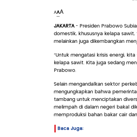
A
A
A
JAKARTA
- Presiden Prabowo Subia
domestik, khususnya kelapa sawit, 
melainkan juga dikembangkan menja
"Untuk mengatasi krisis energi, ki
kelapa sawit. Kita juga sedang meng
Prabowo.
Selain mengandalkan sektor perke
mengungkapkan bahwa pemerintah a
tambang untuk menciptakan diversi
melimpah di dalam negeri bakal diko
memproduksi bahan bakar cair dan
Baca Juga: