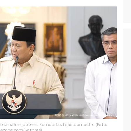
simalkan potensi komoditas hijau domestik. (Foto:
ezone.com/Setpres)