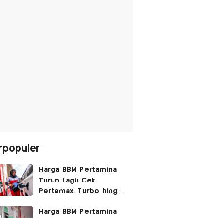
rpopuler
Harga BBM Pertamina
Turun Lagi! Cek
Pertamax, Turbo hingga
Pertalite Hari Ini 6
Harga BBM Pertamina
Agustus 2026