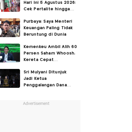
Hari Ini 5 Agustus 2026:
Cek Pertalite hingga
Pertamax, Ada yang
Purbaya: Saya Menteri
Turun
Keuangan Paling Tidak
Beruntung di Dunia
Kemenkeu Ambil Alih 60
Persen Saham Whoosh,
Kereta Cepat
Diperpanjang hingga
Sri Mulyani Ditunjuk
Surabaya
Jadi Ketua
Penggalangan Dana
untuk Negara Miskisn
Advertisement