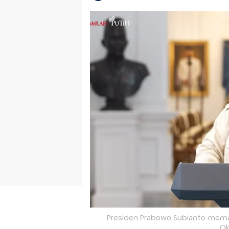
Presiden Prabowo Subianto memak
Ok