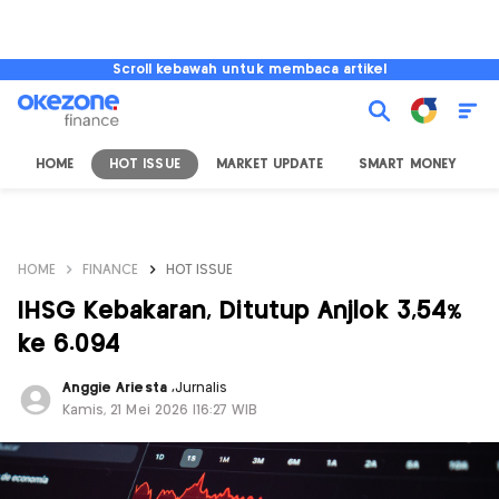
Scroll kebawah untuk membaca artikel
HOME
HOT ISSUE
MARKET UPDATE
SMART MONEY
I
HOME
FINANCE
HOT ISSUE
IHSG Kebakaran, Ditutup Anjlok 3,54%
ke 6.094
Anggie Ariesta
,
Jurnalis
Kamis, 21 Mei 2026 |16:27 WIB