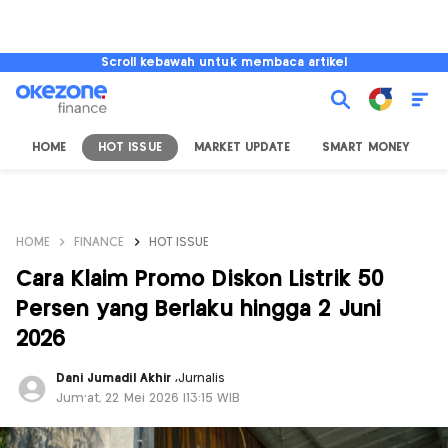
Scroll kebawah untuk membaca artikel
HOME
HOT ISSUE
MARKET UPDATE
SMART MONEY
I
HOME
FINANCE
HOT ISSUE
Cara Klaim Promo Diskon Listrik 50
Persen yang Berlaku hingga 2 Juni
2026
Dani Jumadil Akhir
,
Jurnalis
Jum'at, 22 Mei 2026 |13:15 WIB