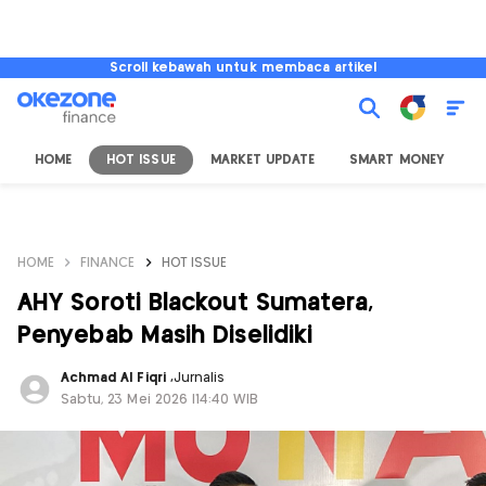
Scroll kebawah untuk membaca artikel
HOME
HOT ISSUE
MARKET UPDATE
SMART MONEY
I
HOME
FINANCE
HOT ISSUE
AHY Soroti Blackout Sumatera,
Penyebab Masih Diselidiki
Achmad Al Fiqri
,
Jurnalis
Sabtu, 23 Mei 2026 |14:40 WIB