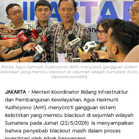
Menko Agus Harimurti Yudhoyono (AHY), menyoroti gangguan sistem
kelistrikan yang memicu blackout di sejumlah wilayah Sumatera. (Foto:
Okezone.com/IMG)
JAKARTA
- Menteri Koordinator Bidang Infrastruktur
dan Pembangunan Kewilayahan, Agus Harimurti
Yudhoyono (AHY), menyoroti gangguan sistem
kelistrikan yang memicu blackout di sejumlah wilayah
Sumatera pada Jumat (22/5/2026). Ia menyampaikan
bahwa penyebab blackout masih dalam proses
investigasi oleh pihak berwenang.