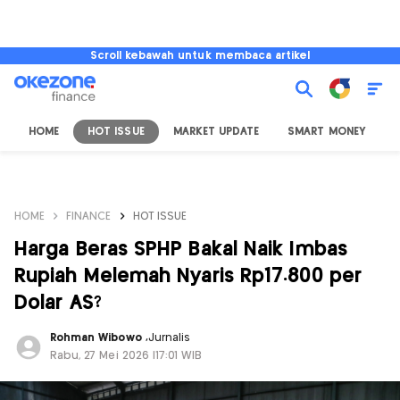
Scroll kebawah untuk membaca artikel
HOME
HOT ISSUE
MARKET UPDATE
SMART MONEY
I
HOME
FINANCE
HOT ISSUE
Harga Beras SPHP Bakal Naik Imbas
Rupiah Melemah Nyaris Rp17.800 per
Dolar AS?
Rohman Wibowo
,
Jurnalis
Rabu, 27 Mei 2026 |17:01 WIB