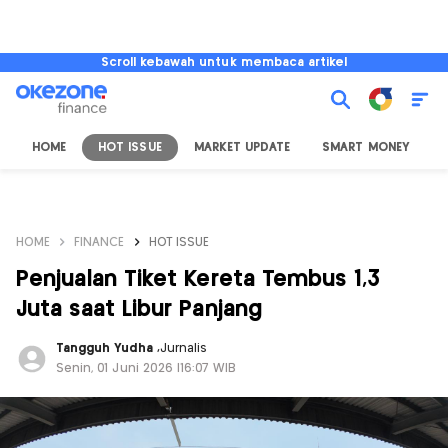
Scroll kebawah untuk membaca artikel
HOME
HOT ISSUE
MARKET UPDATE
SMART MONEY
I
HOME
FINANCE
HOT ISSUE
Penjualan Tiket Kereta Tembus 1,3
Juta saat Libur Panjang
Tangguh Yudha
,
Jurnalis
Senin, 01 Juni 2026 |16:07 WIB