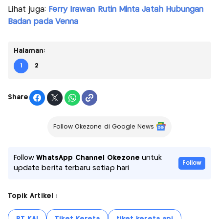
Lihat juga:
Ferry Irawan Rutin Minta Jatah Hubungan
Badan pada Venna
Halaman:
1
2
Share
Follow Okezone di Google News
Follow
WhatsApp Channel Okezone
untuk
Follow
update berita terbaru setiap hari
Topik Artikel :
PT KAI
Tiket Kereta
tiket kereta api