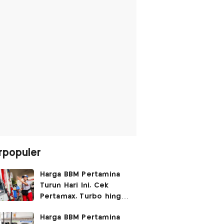
rpopuler
Harga BBM Pertamina
Turun Hari Ini, Cek
Pertamax, Turbo hingga
Pertalite 7 Agustus
Harga BBM Pertamina
2026