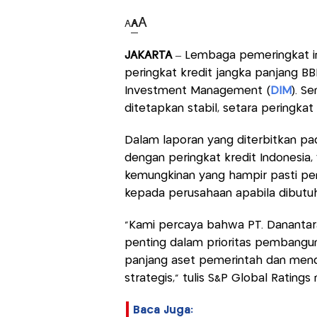
A
A
A
JAKARTA
– Lembaga pemeringkat in
peringkat kredit jangka panjang B
Investment Management (
DIM
). S
ditetapkan stabil, setara peringkat
Dalam laporan yang diterbitkan p
dengan peringkat kredit Indonesia,
kemungkinan yang hampir pasti pe
kepada perusahaan apabila dibutu
"Kami percaya bahwa PT. Dananta
penting dalam prioritas pembangun
panjang aset pemerintah dan mend
strategis," tulis S&P Global Rating
Baca Juga: