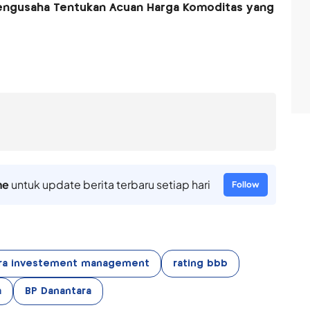
Pengusaha Tentukan Acuan Harga Komoditas yang
ne
untuk update berita terbaru setiap hari
Follow
ra investement management
rating bbb
a
BP Danantara