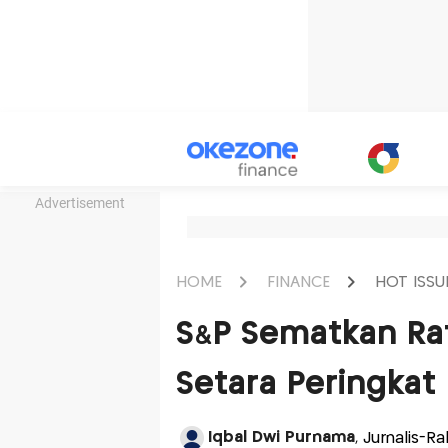
Advertisement
HOME
FINANCE
HOT ISSU
S&P Sematkan Rat
Setara Peringkat 
Iqbal Dwi Purnama
, Jurnalis-R