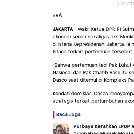
Subianto
A
A
A
JAKARTA
- Wakil Ketua DPR RI Suf
ekonom senior sekaligus eks Menk
di Istana Kepresidenan, Jakarta. I
Istana terkait pertemuan tersebut.
"Bahwa pertemuan tadi Pak Luhut 
Nasional dan Pak Chatib Basri itu 
Dasco saat ditemui di Kompleks Par
Kendati demikian, Dasco menyamp
strategis terkait pertumbuhan ek
Baca Juga:
Purbaya Kerahkan LPDP 
Tumpahan Minyak Monta