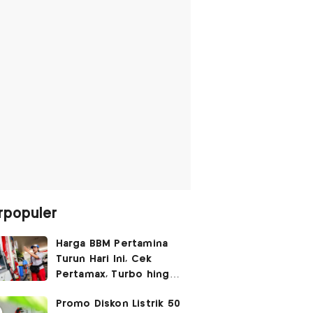
rpopuler
Harga BBM Pertamina
Turun Hari Ini, Cek
Pertamax, Turbo hingga
Pertalite 7 Agustus
Promo Diskon Listrik 50
2026