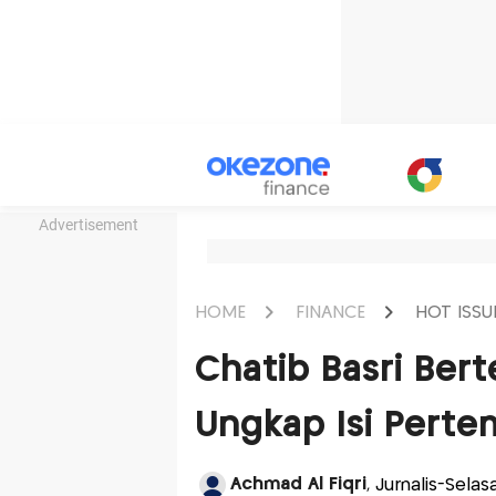
Advertisement
HOME
FINANCE
HOT ISSU
Chatib Basri Ber
Ungkap Isi Pert
Achmad Al Fiqri
, Jurnalis-Selas