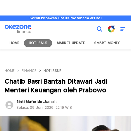
Scroll kebawah untuk membaca artikel
HOME
HOT ISSUE
MARKET UPDATE
SMART MONEY
I
HOME
FINANCE
HOT ISSUE
Chatib Basri Bantah Ditawari Jadi
Menteri Keuangan oleh Prabowo
Binti Mufarida
,
Jurnalis
Selasa, 09 Juni 2026 |22:19 WIB