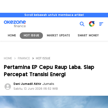
Scroll kebawah untuk membaca artikel
HOME
HOT ISSUE
MARKET UPDATE
SMART MONEY
I
HOME
FINANCE
HOT ISSUE
Pertamina EP Cepu Raup Laba, Siap
Percepat Transisi Energi
Dani Jumadil Akhir
,
Jurnalis
Sabtu, 13 Juni 2026 |18:52 WIB