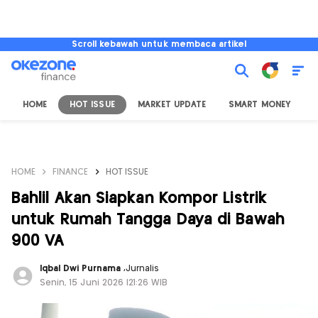
Scroll kebawah untuk membaca artikel
HOME
HOT ISSUE
MARKET UPDATE
SMART MONEY
I
HOME
FINANCE
HOT ISSUE
Bahlil Akan Siapkan Kompor Listrik
untuk Rumah Tangga Daya di Bawah
900 VA
Iqbal Dwi Purnama
,
Jurnalis
Senin, 15 Juni 2026 |21:26 WIB