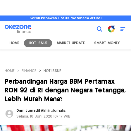
Scroll kebawah untuk membaca artikel
HOME
HOT ISSUE
MARKET UPDATE
SMART MONEY
I
HOME
FINANCE
HOT ISSUE
Perbandingan Harga BBM Pertamax
RON 92 di RI dengan Negara Tetangga,
Lebih Murah Mana?
Dani Jumadil Akhir
,
Jurnalis
Selasa, 16 Juni 2026 |07:17 WIB