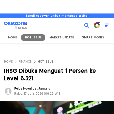
Scroll kebawah untuk membaca artikel
HOME
HOT ISSUE
MARKET UPDATE
SMART MONEY
I
HOME
FINANCE
HOT ISSUE
IHSG Dibuka Menguat 1 Persen ke
Level 6.321
Feby Novalius
,
Jurnalis
Rabu, 17 Juni 2026 |09:26 WIB