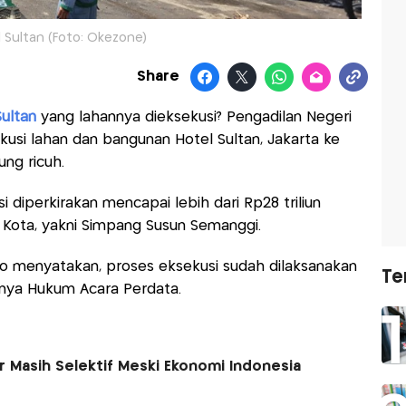
 Sultan (Foto: Okezone)
Share
Sultan
yang lahannya dieksekusi? Pengadilan Negeri
usi lahan dan bangunan Hotel Sultan, Jakarta ke
ung ricuh.
si diperkirakan mencapai lebih dari Rp28 triliun
u Kota, yakni Simpang Susun Semanggi.
oto menyatakan, proses eksekusi sudah dilaksanakan
Te
snya Hukum Acara Perdata.
or Masih Selektif Meski Ekonomi Indonesia