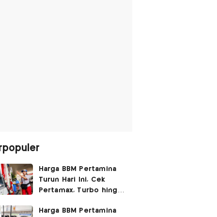
rpopuler
Harga BBM Pertamina
Turun Hari Ini, Cek
Pertamax, Turbo hingga
Pertalite 7 Agustus
Harga BBM Pertamina
2026