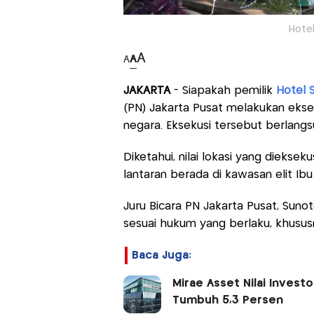
Hotel
A
A
A
JAKARTA
- Siapakah pemilik
Hotel 
(PN) Jakarta Pusat melakukan eksek
negara. Eksekusi tersebut berlangs
Diketahui, nilai lokasi yang diekseku
lantaran berada di kawasan elit Ib
Juru Bicara PN Jakarta Pusat, Sun
sesuai hukum yang berlaku, khusu
Baca Juga:
Mirae Asset Nilai Invest
Tumbuh 5,3 Persen