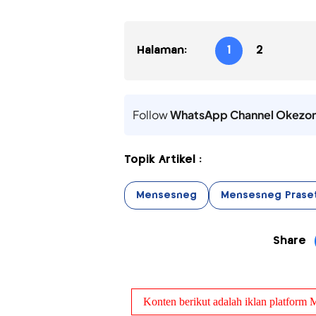
Halaman:
1
2
Follow
WhatsApp Channel Okezo
Topik Artikel :
Mensesneg
Mensesneg Praset
Share