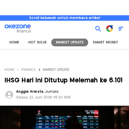
Scroll kebawah untuk membaca artikel
HOME
HOT ISSUE
MARKET UPDATE
SMART MONEY
I
HOME
FINANCE
MARKET UPDATE
IHSG Hari Ini Ditutup Melemah ke 6.101
Anggie Ariesta
,
Jurnalis
Selasa, 23 Juni 2026 |16:20 WIB