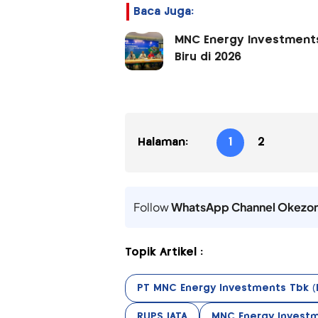
Baca Juga:
MNC Energy Investments
Biru di 2026
Halaman:
1
2
Follow
WhatsApp Channel Okezo
Topik Artikel :
PT MNC Energy Investments Tbk (I
RUPS IATA
MNC Energy Invest