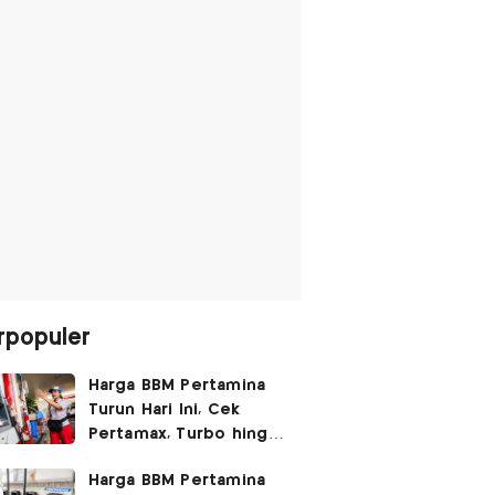
rpopuler
Harga BBM Pertamina
Turun Hari Ini, Cek
Pertamax, Turbo hingga
Pertalite 7 Agustus
Harga BBM Pertamina
2026