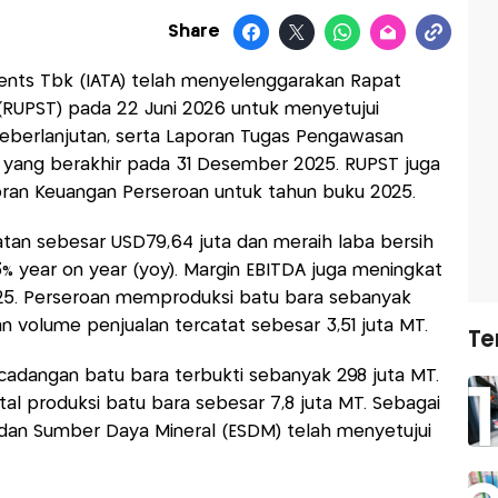
Share
ents Tbk (IATA) telah menyelenggarakan Rapat
PST) pada 22 Juni 2026 untuk menyetujui
Keberlanjutan, serta Laporan Tugas Pengawasan
 yang berakhir pada 31 Desember 2025. RUPST juga
an Keuangan Perseroan untuk tahun buku 2025.
tan sebesar USD79,64 juta dan meraih laba bersih
3% year on year (yoy). Margin EBITDA juga meningkat
025. Perseroan memproduksi batu bara sebanyak
an volume penjualan tercatat sebesar 3,51 juta MT.
Te
 cadangan batu bara terbukti sebanyak 298 juta MT.
al produksi batu bara sebesar 7,8 juta MT. Sebagai
 dan Sumber Daya Mineral (ESDM) telah menyetujui