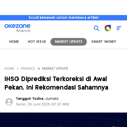
Scroll kebawah untuk membaca artikel
HOME
HOT ISSUE
MARKET UPDATE
SMART MONEY
I
HOME
FINANCE
MARKET UPDATE
IHSG Diprediksi Terkoreksi di Awal
Pekan, Ini Rekomendasi Sahamnya
Tangguh Yudha
,
Jurnalis
Senin, 29 Juni 2026 |07:20 WIB