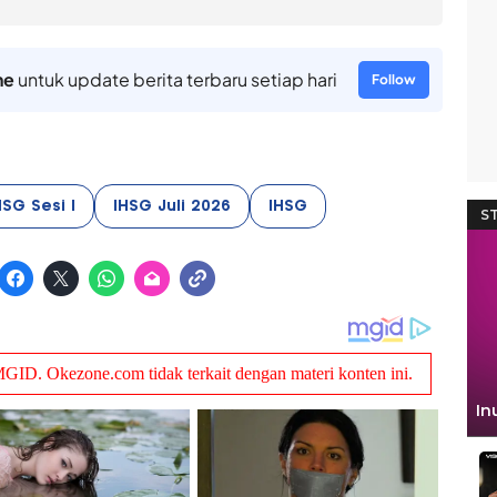
ne
untuk update berita terbaru setiap hari
Follow
HSG Sesi I
IHSG Juli 2026
IHSG