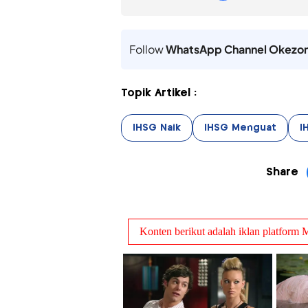
Follow
WhatsApp Channel Okezo
Topik Artikel :
IHSG Naik
IHSG Menguat
I
Share