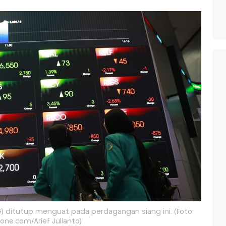
 ditutup menguat pada perdagangan siang ini. (Foto:
one.com/Arief Julianto)