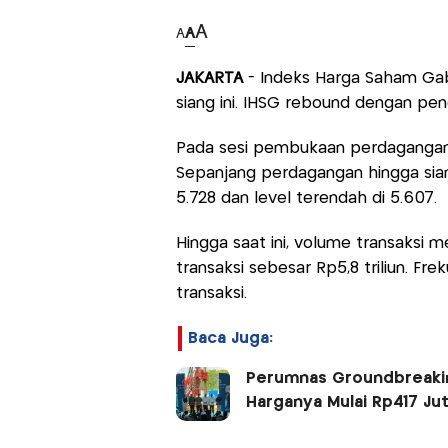
A
A
A
JAKARTA
- Indeks Harga Saham Ga
siang ini. IHSG rebound dengan pen
Pada sesi pembukaan perdagangan, 
Sepanjang perdagangan hingga sian
5.728 dan level terendah di 5.607.
Hingga saat ini, volume transaksi m
transaksi sebesar Rp5,8 triliun. Fr
transaksi.
Baca Juga:
Perumnas Groundbreakin
Harganya Mulai Rp417 Ju