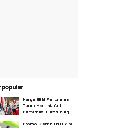
rpopuler
Harga BBM Pertamina
Turun Hari Ini, Cek
Pertamax, Turbo hingga
Pertalite 7 Agustus
Promo Diskon Listrik 50
2026