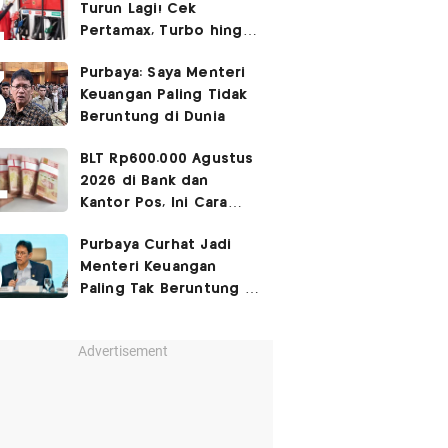
Turun Lagi! Cek
Pertamax, Turbo hingga
Pertalite Hari Ini 4
Purbaya: Saya Menteri
Agustus 2026
Keuangan Paling Tidak
Beruntung di Dunia
BLT Rp600.000 Agustus
2026 di Bank dan
Kantor Pos, Ini Cara
Cairkannya
Purbaya Curhat Jadi
Menteri Keuangan
Paling Tak Beruntung di
Dunia
Advertisement