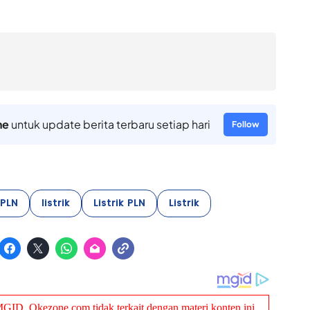
ne
untuk update berita terbaru setiap hari
Follow
PLN
listrik
Listrik PLN
Listrik