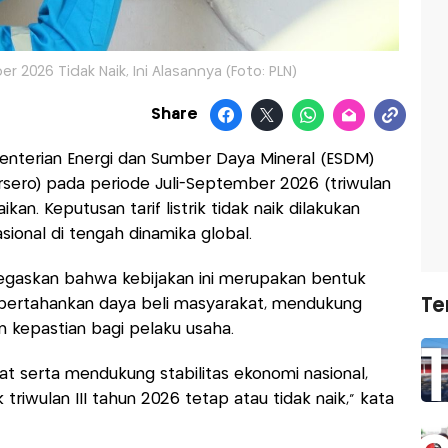
ber 2026 Tidak Naik, Ini Alasannya (Foto: PLN)
Share
enterian Energi dan Sumber Daya Mineral (ESDM)
ersero) pada periode Juli-September 2026 (triwulan
kan. Keputusan tarif listrik tidak naik dilakukan
sional di tengah dinamika global.
negaskan bahwa kebijakan ini merupakan bentuk
ertahankan daya beli masyarakat, mendukung
Te
n kepastian bagi pelaku usaha.
t serta mendukung stabilitas ekonomi nasional,
triwulan III tahun 2026 tetap atau tidak naik," kata