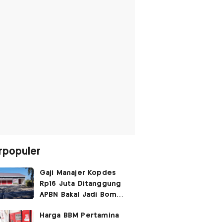
rpopuler
Gaji Manajer Kopdes
Rp16 Juta Ditanggung
APBN Bakal Jadi Bom
Waktu
Harga BBM Pertamina