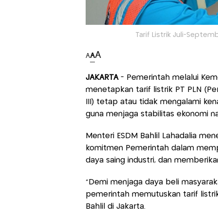
Tarif Listrik Juli-Septem
A
A
A
JAKARTA
- Pemerintah melalui Kem
menetapkan tarif listrik PT PLN (P
III) tetap atau tidak mengalami kenai
guna menjaga stabilitas ekonomi na
Menteri ESDM Bahlil Lahadalia me
komitmen Pemerintah dalam memp
daya saing industri, dan memberika
"Demi menjaga daya beli masyaraka
pemerintah memutuskan tarif listrik 
Bahlil di Jakarta.