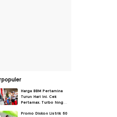
rpopuler
Harga BBM Pertamina
Turun Hari Ini, Cek
Pertamax, Turbo hingga
Pertalite 7 Agustus
Promo Diskon Listrik 50
2026