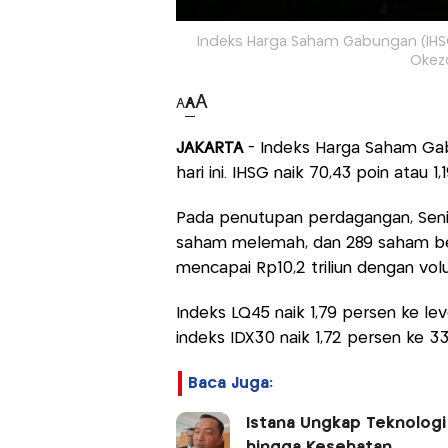
Indeks Harga Saham Gabungan (IHSG
Okez
A
A
A
JAKARTA
- Indeks Harga Saham Ga
hari ini. IHSG naik 70,43 poin atau 1
Pada penutupan perdagangan, Seni
saham melemah, dan 289 saham ber
mencapai Rp10,2 triliun dengan vol
Indeks LQ45 naik 1,79 persen ke lev
indeks IDX30 naik 1,72 persen ke 
Baca Juga:
Istana Ungkap Teknologi
hingga Kesehatan