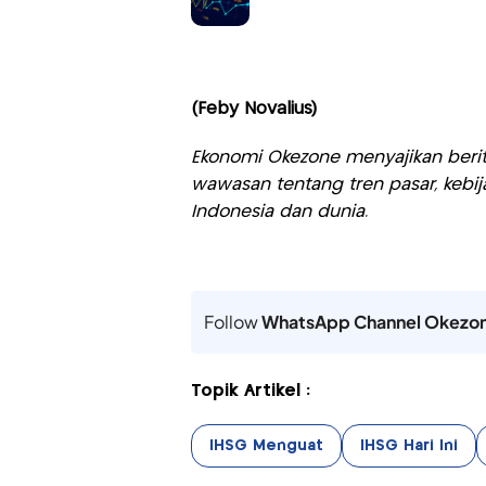
(Feby Novalius)
Ekonomi Okezone menyajikan berit
wawasan tentang tren pasar, kebij
Indonesia dan dunia.
Follow
WhatsApp Channel Okezo
Topik Artikel :
IHSG Menguat
IHSG Hari Ini