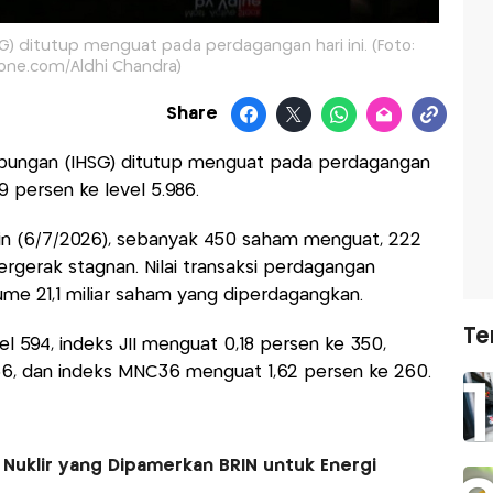
) ditutup menguat pada perdagangan hari ini. (Foto:
one.com/Aldhi Chandra)
Share
bungan (IHSG) ditutup menguat pada perdagangan
,19 persen ke level 5.986.
n (6/7/2026), sebanyak 450 saham menguat, 222
gerak stagnan. Nilai transaksi perdagangan
ume 21,1 miliar saham yang diperdagangkan.
Te
el 594, indeks JII menguat 0,18 persen ke 350,
336, dan indeks MNC36 menguat 1,62 persen ke 260.
 Nuklir yang Dipamerkan BRIN untuk Energi