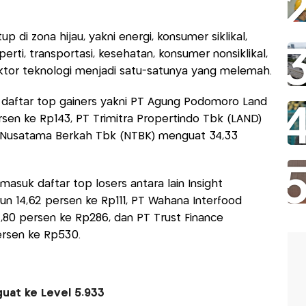
up di zona hijau, yakni energi, konsumer siklikal,
erti, transportasi, kesehatan, konsumer nonsiklikal,
sektor teknologi menjadi satu-satunya yang melemah.
aftar top gainers yakni PT Agung Podomoro Land
sen ke Rp143, PT Trimitra Propertindo Tbk (LAND)
T Nusatama Berkah Tbk (NTBK) menguat 34,33
suk daftar top losers antara lain Insight
 14,62 persen ke Rp111, PT Wahana Interfood
80 persen ke Rp286, dan PT Trust Finance
ersen ke Rp530.
guat ke Level 5.933