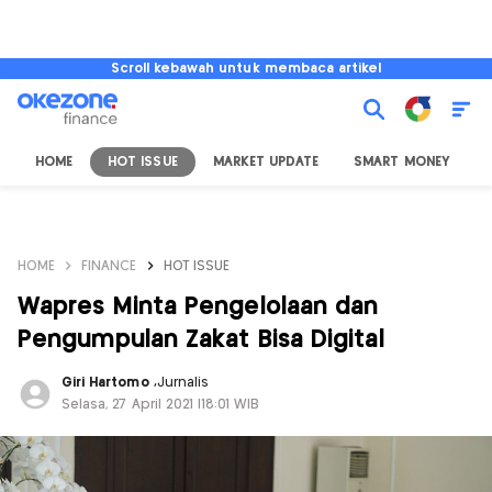
Scroll kebawah untuk membaca artikel
HOME
HOT ISSUE
MARKET UPDATE
SMART MONEY
I
HOME
FINANCE
HOT ISSUE
Wapres Minta Pengelolaan dan
Pengumpulan Zakat Bisa Digital
Giri Hartomo
,
Jurnalis
Selasa, 27 April 2021 |18:01 WIB