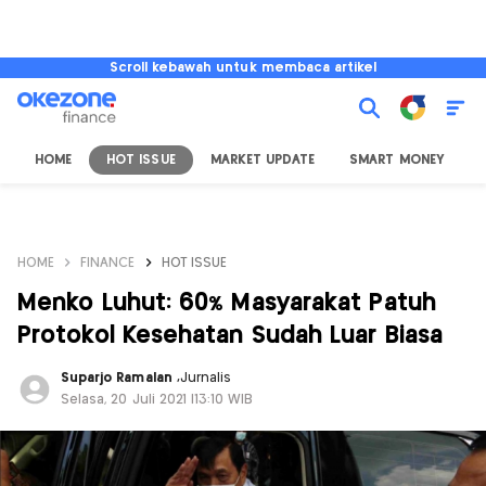
Scroll kebawah untuk membaca artikel
HOME
HOT ISSUE
MARKET UPDATE
SMART MONEY
I
HOME
FINANCE
HOT ISSUE
Menko Luhut: 60% Masyarakat Patuh
Protokol Kesehatan Sudah Luar Biasa
Suparjo Ramalan
,
Jurnalis
Selasa, 20 Juli 2021 |13:10 WIB