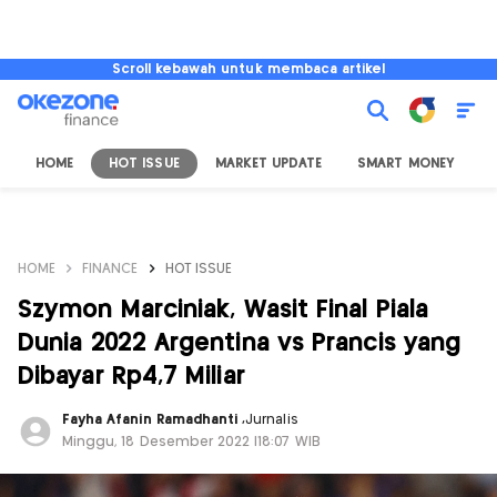
Scroll kebawah untuk membaca artikel
HOME
HOT ISSUE
MARKET UPDATE
SMART MONEY
I
HOME
FINANCE
HOT ISSUE
Szymon Marciniak, Wasit Final Piala
Dunia 2022 Argentina vs Prancis yang
Dibayar Rp4,7 Miliar
Fayha Afanin Ramadhanti
,
Jurnalis
Minggu, 18 Desember 2022 |18:07 WIB