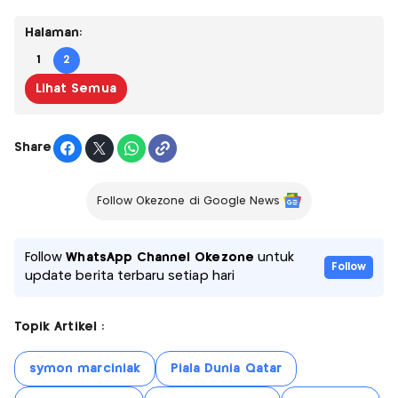
Halaman:
1
2
Lihat Semua
Share
Follow Okezone di Google News
Follow
WhatsApp Channel Okezone
untuk
Follow
update berita terbaru setiap hari
Topik Artikel :
symon marciniak
Piala Dunia Qatar