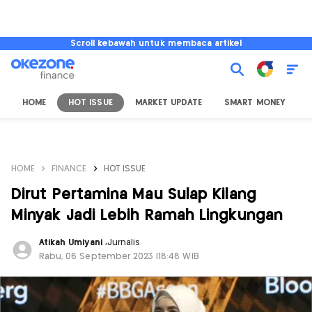
Scroll kebawah untuk membaca artikel
HOME
HOT ISSUE
MARKET UPDATE
SMART MONEY
I
HOME
FINANCE
HOT ISSUE
Dirut Pertamina Mau Sulap Kilang
Minyak Jadi Lebih Ramah Lingkungan
Atikah Umiyani
,
Jurnalis
Rabu, 06 September 2023 |18:48 WIB