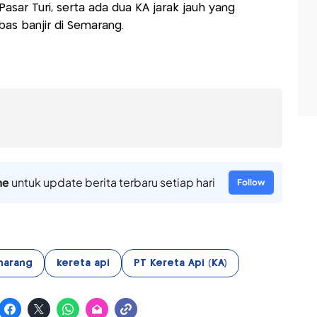
asar Turi, serta ada dua KA jarak jauh yang
as banjir di Semarang.
ne
untuk update berita terbaru setiap hari
Follow
marang
kereta api
PT Kereta Api (KA)