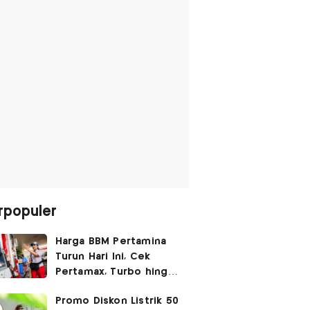
rpopuler
Harga BBM Pertamina
Turun Hari Ini, Cek
Pertamax, Turbo hingga
Pertalite 7 Agustus
Promo Diskon Listrik 50
2026