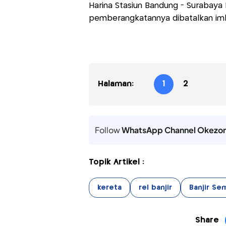
Harina Stasiun Bandung - Surabaya P
pemberangkatannya dibatalkan imb
Halaman:
1
2
Follow
WhatsApp Channel Okezo
Topik Artikel :
kereta
rel banjir
Banjir Se
Share