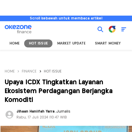
Scroll kebawah untuk membaca artikel
HOME
HOT ISSUE
MARKET UPDATE
SMART MONEY
I
HOME
FINANCE
HOT ISSUE
Upaya ICDX Tingkatkan Layanan
Ekosistem Perdagangan Berjangka
Komoditi
Jihaan Haniifah Yarra
,
Jurnalis
Rabu, 17 Juli 2024 |10:47 WIB