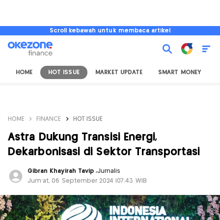
Scroll kebawah untuk membaca artikel
HOME
HOT ISSUE
MARKET UPDATE
SMART MONEY
I
HOME
FINANCE
HOT ISSUE
Astra Dukung Transisi Energi,
Dekarbonisasi di Sektor Transportasi
Gibran Khayirah Tavip
,
Jurnalis
Jum'at, 06 September 2024 |07:43 WIB